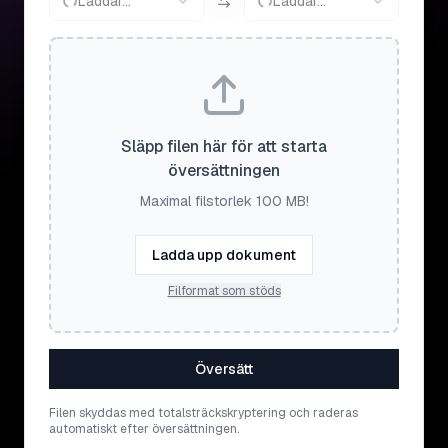
Laddar...
Laddar...
Släpp filen här för att starta
översättningen
Maximal filstorlek 100 MB!
Ladda upp dokument
Filformat som stöds
Översätt
Filen skyddas med totalsträckskryptering och raderas
automatiskt efter översättningen.