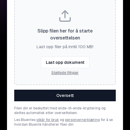
Slipp filen her for å starte
oversettelsen
Last opp filer på inntil 100 MB!
Last opp dokument
Støttede filtyper
Oversett
Filen din er beskyttet med ende-til-ende-kryptering og
slettes automatisk etter oversettelsen.
Les Bluentes
vilkår for bruk
og
personvernerklæring
for å se
hvordan Bluente håndterer filen din.