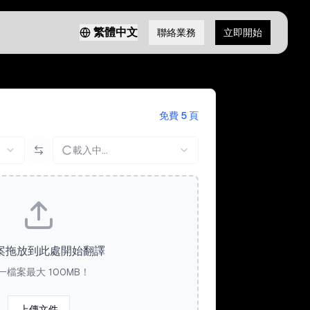
繁體中文
聯絡業務
立即開始
免費 5 頁
載入中...
案拖放到此處開始翻譯
一檔案最大 100MB！
上傳文件