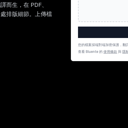
譯而生，在 PDF、
留每一處排版細節。上傳檔
您的檔案採端對端加密保護，翻
查看 Bluente 的
使用條款
與
隱