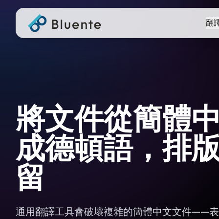
翻
將文件從簡體
成德頓語，排
留
通用翻譯工具會破壞複雜的簡體中文文件——