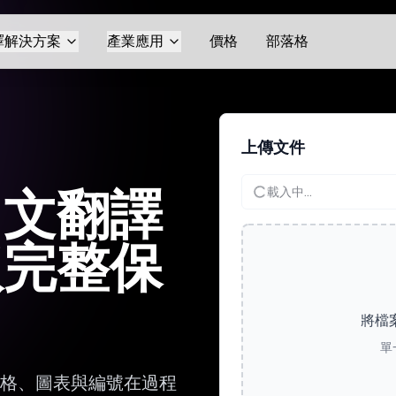
譯解決方案
產業應用
價格
部落格
上傳文件
中文翻譯
載入中...
版完整保
將檔
單
表格、圖表與編號在過程