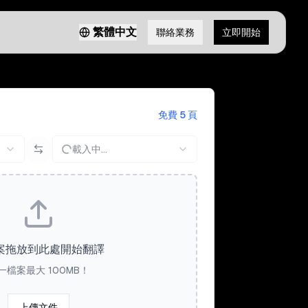
繁體中文
聯絡業務
立即開始
免費 5 頁
載入中...
案拖放到此處開始翻譯
一檔案最大 100MB！
上傳文件