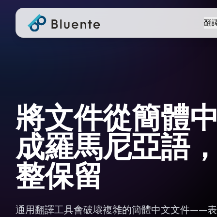
翻
將文件從簡體
成羅馬尼亞語
整保留
通用翻譯工具會破壞複雜的簡體中文文件——