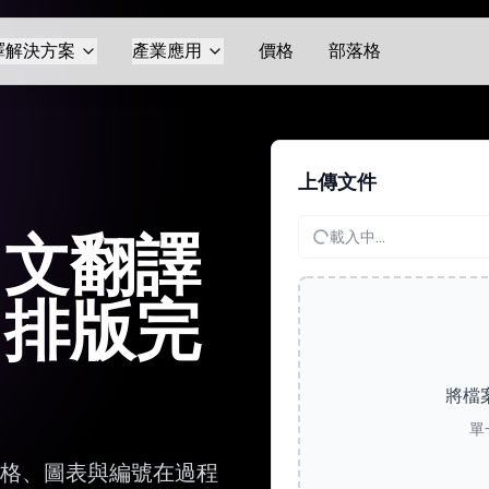
譯解決方案
產業應用
價格
部落格
上傳文件
中文翻譯
載入中...
，排版完
將檔
單
表格、圖表與編號在過程