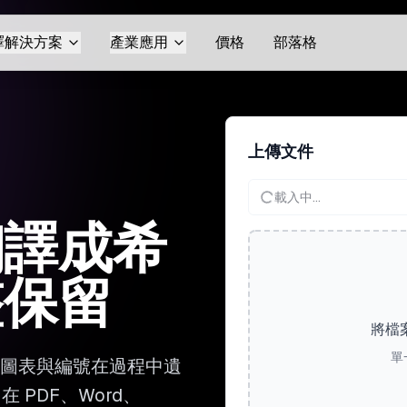
譯解決方案
產業應用
價格
部落格
上傳文件
載入中...
翻譯成希
整保留
將檔
單
、圖表與編號在過程中遺
 PDF、Word、