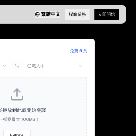
繁體中文
聯絡業務
立即開始
免費 5 頁
載入中...
案拖放到此處開始翻譯
一檔案最大 100MB！
上傳文件