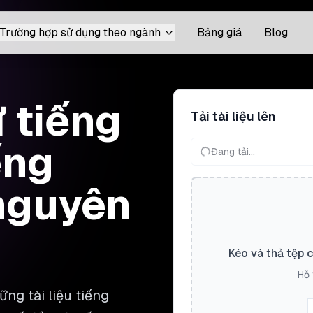
Trường hợp sử dụng theo ngành
Bảng giá
Blog
ừ tiếng
Tải tài liệu lên
ếng
Đang tải...
nguyên
Kéo và thả tệp 
Hỗ 
ng tài liệu tiếng