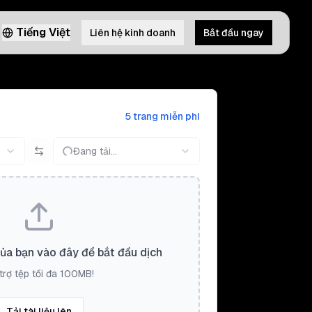
Tiếng Việt
Liên hệ kinh doanh
Bắt đầu ngay
5 trang miễn phí
Đang tải...
của bạn vào đây để bắt đầu dịch
trợ tệp tối đa 100MB!
Tải tài liệu lên