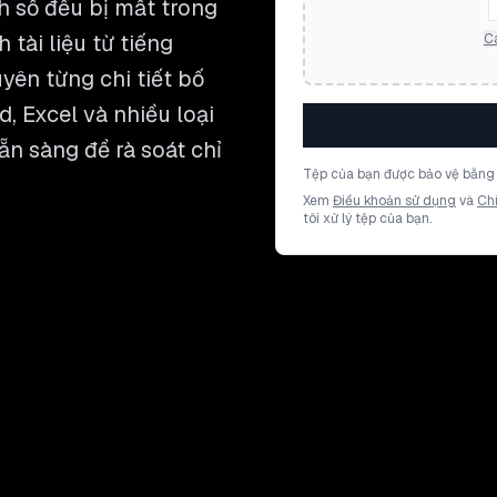
h số đều bị mất trong
 tài liệu từ tiếng
Cá
yên từng chi tiết bố
, Excel và nhiều loại
ẵn sàng để rà soát chỉ
Tệp của bạn được bảo vệ bằng 
Xem
Điều khoản sử dụng
và
Ch
tôi xử lý tệp của bạn.