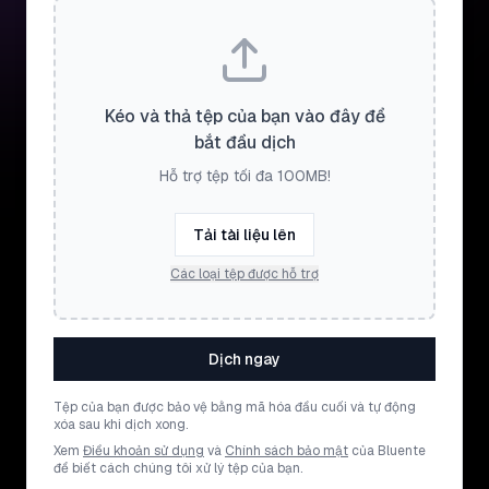
Kéo và thả tệp của bạn vào đây để
bắt đầu dịch
Hỗ trợ tệp tối đa 100MB!
Tải tài liệu lên
Các loại tệp được hỗ trợ
Dịch ngay
Tệp của bạn được bảo vệ bằng mã hóa đầu cuối và tự động
xóa sau khi dịch xong.
Xem
Điều khoản sử dụng
và
Chính sách bảo mật
của Bluente
để biết cách chúng tôi xử lý tệp của bạn.