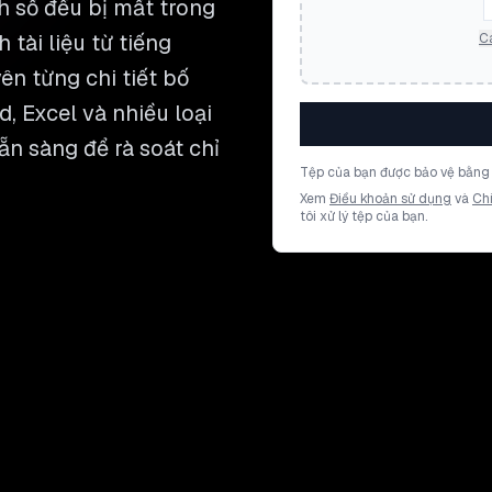
h số đều bị mất trong
 tài liệu từ tiếng
Cá
ên từng chi tiết bố
, Excel và nhiều loại
ẵn sàng để rà soát chỉ
Tệp của bạn được bảo vệ bằng 
Xem
Điều khoản sử dụng
và
Ch
tôi xử lý tệp của bạn.