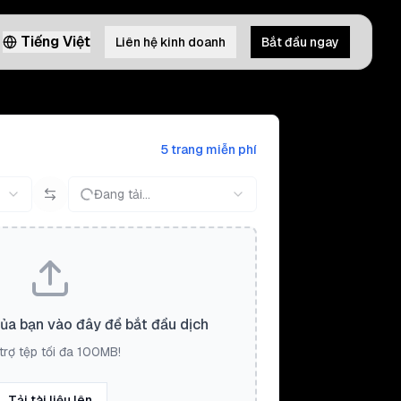
Tiếng Việt
Liên hệ kinh doanh
Bắt đầu ngay
5 trang miễn phí
Đang tải...
của bạn vào đây để bắt đầu dịch
trợ tệp tối đa 100MB!
Tải tài liệu lên