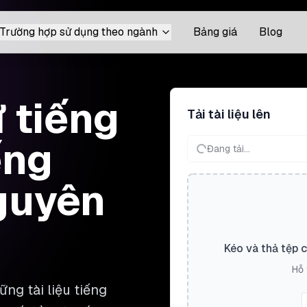
Trường hợp sử dụng theo ngành
Bảng giá
Blog
ừ tiếng
Tải tài liệu lên
ếng
Đang tải...
nguyên
Kéo và thả tệp 
Hỗ 
ng tài liệu tiếng