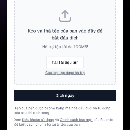
Kéo và thả tệp của bạn vào đây để
bắt đầu dịch
Hỗ trợ tệp tối đa 100MB!
Tải tài liệu lên
Các loại tệp được hỗ trợ
Dịch ngay
Tệp của bạn được bảo vệ bằng mã hóa đầu cuối và tự động
xóa sau khi dịch xong.
Xem
Điều khoản sử dụng
và
Chính sách bảo mật
của Bluente
để biết cách chúng tôi xử lý tệp của bạn.