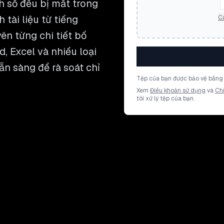
h số đều bị mất trong
 tài liệu từ tiếng
Cá
ên từng chi tiết bố
, Excel và nhiều loại
ẵn sàng để rà soát chỉ
Tệp của bạn được bảo vệ bằng 
Xem
Điều khoản sử dụng
và
Ch
tôi xử lý tệp của bạn.