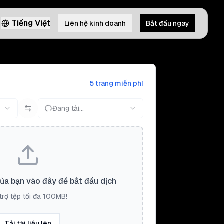
Tiếng Việt
Liên hệ kinh doanh
Bắt đầu ngay
5 trang miễn phí
Đang tải...
của bạn vào đây để bắt đầu dịch
trợ tệp tối đa 100MB!
Tải tài liệu lên