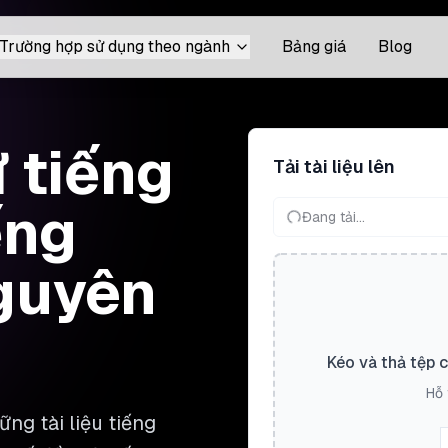
Trường hợp sử dụng theo ngành
Bảng giá
Blog
ừ tiếng
Tải tài liệu lên
ếng
Đang tải...
nguyên
Kéo và thả tệp 
Hỗ 
ng tài liệu tiếng