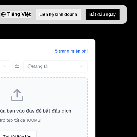
Tiếng Việt
Liên hệ kinh doanh
Bắt đầu ngay
5 trang miễn phí
Đang tải...
của bạn vào đây để bắt đầu dịch
trợ tệp tối đa 100MB!
Tải tài liệu lên