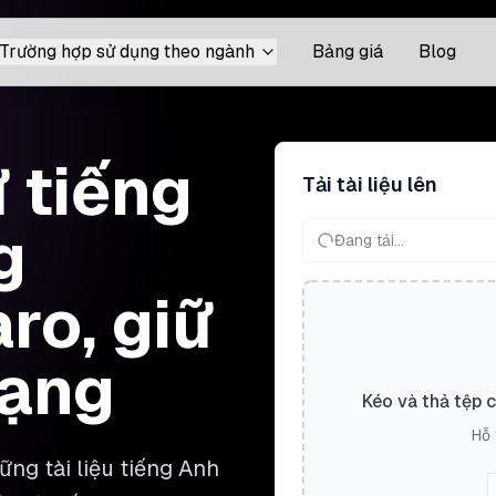
Trường hợp sử dụng theo ngành
Bảng giá
Blog
ừ tiếng
Tải tài liệu lên
g
Đang tải...
ro, giữ
dạng
Kéo và thả tệp 
Hỗ 
ng tài liệu tiếng Anh