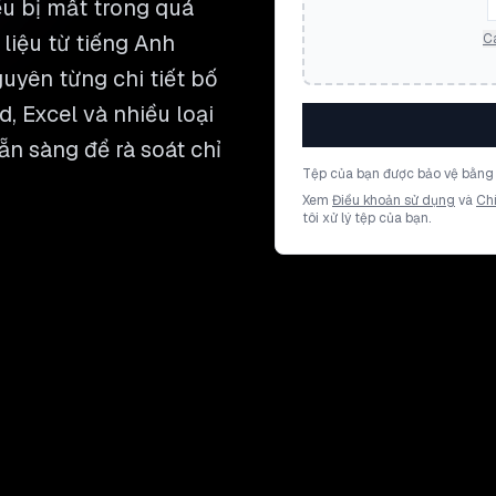
ều bị mất trong quá
 liệu từ tiếng Anh
Cá
uyên từng chi tiết bố
, Excel và nhiều loại
ẵn sàng để rà soát chỉ
Tệp của bạn được bảo vệ bằng 
Xem
Điều khoản sử dụng
và
Ch
tôi xử lý tệp của bạn.