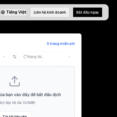
Tiếng Việt
Liên hệ kinh doanh
Bắt đầu ngay
5 trang miễn phí
Đang tải...
của bạn vào đây để bắt đầu dịch
trợ tệp tối đa 100MB!
Tải tài liệu lên