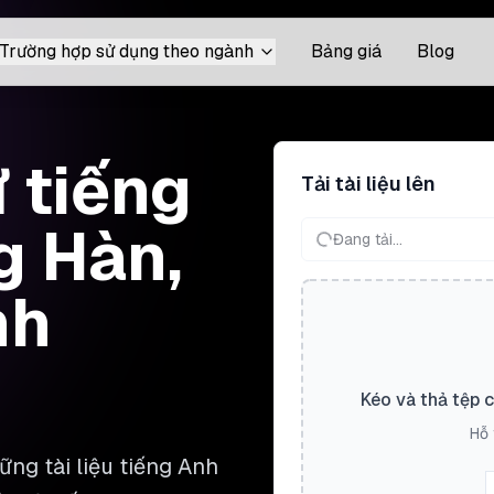
Trường hợp sử dụng theo ngành
Bảng giá
Blog
ừ tiếng
Tải tài liệu lên
g Hàn,
Đang tải...
nh
Kéo và thả tệp 
Hỗ 
ng tài liệu tiếng Anh