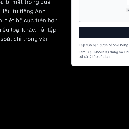
ều bị mất trong quá
 liệu từ tiếng Anh
Cá
i tiết bố cục trên hơn
ều loại khác. Tải tệp
soát chỉ trong vài
Tệp của bạn được bảo vệ bằng 
Xem
Điều khoản sử dụng
và
Ch
tôi xử lý tệp của bạn.