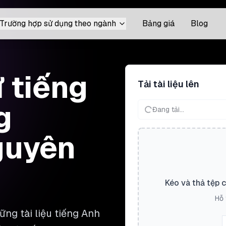
Trường hợp sử dụng theo ngành
Bảng giá
Blog
ừ tiếng
Tải tài liệu lên
g
Đang tải...
nguyên
Kéo và thả tệp 
Hỗ 
ng tài liệu tiếng Anh