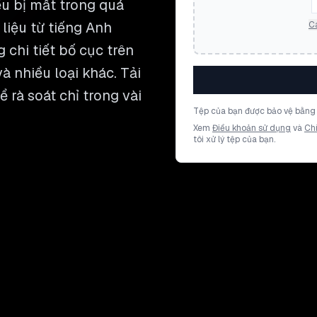
ều bị mất trong quá
 liệu từ tiếng Anh
Cá
 chi tiết bố cục trên
à nhiều loại khác. Tải
 rà soát chỉ trong vài
Tệp của bạn được bảo vệ bằng 
Xem
Điều khoản sử dụng
và
Ch
tôi xử lý tệp của bạn.