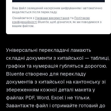
Ваш файл захищений наскрізним шифруванням і автоматично
видаляється після перекладу.
Ознайомтеся з
Умовами використання
та
Політикою
конфіденційності
Bluente, щоб дізнатися, як ми поводимося з
вашим файлом.
Універсальні перекладачі ламають
складні документи з китайської — таблиці,
графіки та нумерація губляться дорогою.
Bluente створено для перекладу
документів з китайської на кантонську зі
збереженням кожної деталі макета у
файлах PDF, Word, Excel і не тільки.
Завантажте файл і отримайте готовий до