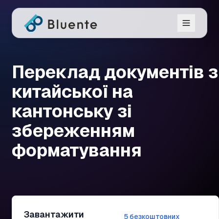
Переклад документів з
китайської на
кантонську зі
збереженням
форматування
Завантажити
5 безкоштовних