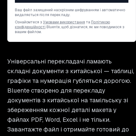
Ваш файл захищений наскрізним шифруванням і автоматично
видаляється після перекладу.
Ознайомтеся з
Умовами використання
та
Політикою
конфіденційності
Bluente, щоб дізнатися, як ми поводимося з
вашим файлом.
Універсальні перекладачі ламають
складні документи з китайської — таблиці,
графіки та нумерація губляться дорогою.
Bluente створено для перекладу
документів з китайської на тамільську зі
збереженням кожної деталі макета у
файлах PDF, Word, Excel і не тільки.
Завантажте файл і отримайте готовий до