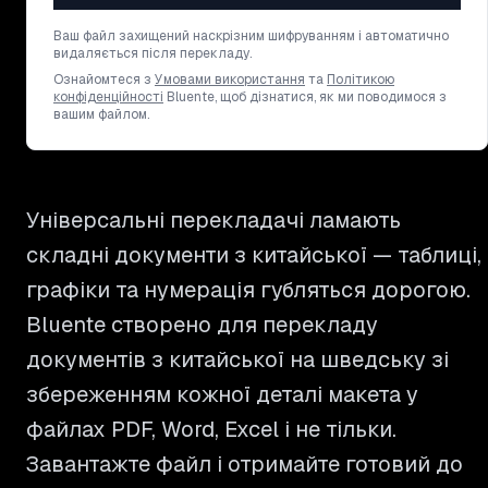
Ваш файл захищений наскрізним шифруванням і автоматично
видаляється після перекладу.
Ознайомтеся з
Умовами використання
та
Політикою
конфіденційності
Bluente, щоб дізнатися, як ми поводимося з
вашим файлом.
Універсальні перекладачі ламають
складні документи з китайської — таблиці,
графіки та нумерація губляться дорогою.
Bluente створено для перекладу
документів з китайської на шведську зі
збереженням кожної деталі макета у
файлах PDF, Word, Excel і не тільки.
Завантажте файл і отримайте готовий до