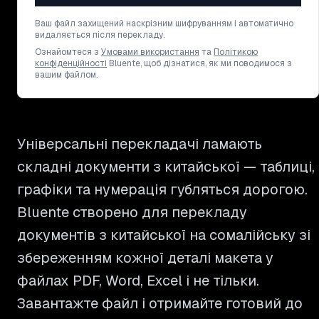
Ваш файл захищений наскрізним шифруванням і автоматично
видаляється після перекладу.
Ознайомтеся з
Умовами використання
та
Політикою
конфіденційності
Bluente, щоб дізнатися, як ми поводимося з
вашим файлом.
Універсальні перекладачі ламають
складні документи з китайської — таблиці,
графіки та нумерація губляться дорогою.
Bluente створено для перекладу
документів з китайської на сомалійську зі
збереженням кожної деталі макета у
файлах PDF, Word, Excel і не тільки.
Завантажте файл і отримайте готовий до