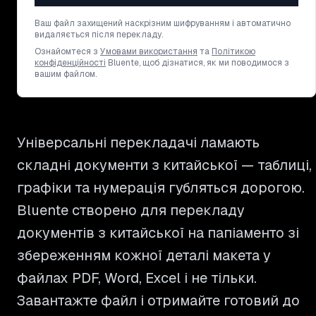
Ваш файл захищений наскрізним шифруванням і автоматично
видаляється після перекладу.
Ознайомтеся з
Умовами використання
та
Політикою
конфіденційності
Bluente, щоб дізнатися, як ми поводимося з
вашим файлом.
Універсальні перекладачі ламають
складні документи з китайської — таблиці,
графіки та нумерація губляться дорогою.
Bluente створено для перекладу
документів з китайської на папіаменто зі
збереженням кожної деталі макета у
файлах PDF, Word, Excel і не тільки.
Завантажте файл і отримайте готовий до