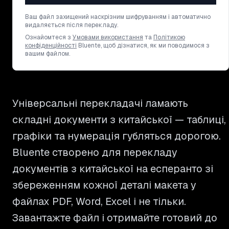
Ваш файл захищений наскрізним шифруванням і автоматично
видаляється після перекладу.
Ознайомтеся з
Умовами використання
та
Політикою
конфіденційності
Bluente, щоб дізнатися, як ми поводимося з
вашим файлом.
Універсальні перекладачі ламають
складні документи з китайської — таблиці,
графіки та нумерація губляться дорогою.
Bluente створено для перекладу
документів з китайської на есперанто зі
збереженням кожної деталі макета у
файлах PDF, Word, Excel і не тільки.
Завантажте файл і отримайте готовий до