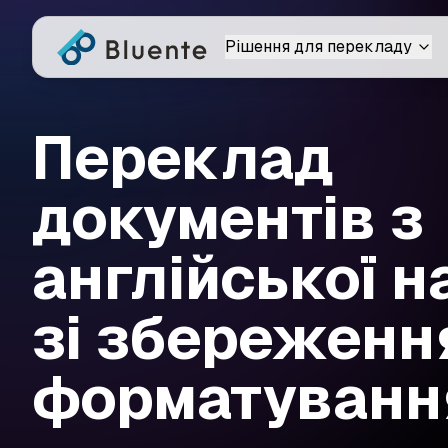
Рішення для перекладу
Переклад
документів з
англійської н
зі збереженн
форматуванн