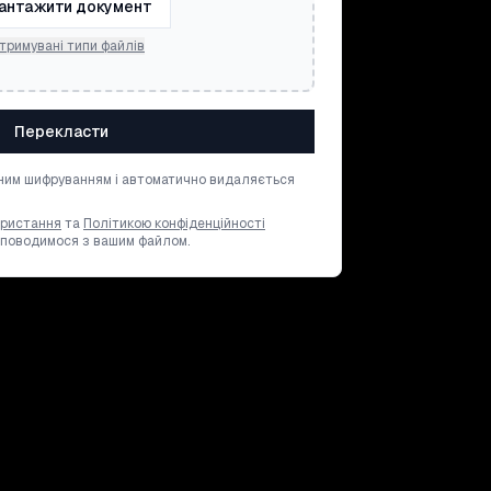
антажити документ
тримувані типи файлів
Перекласти
ним шифруванням і автоматично видаляється
ористання
та
Політикою конфіденційності
и поводимося з вашим файлом.