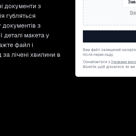
Зав
і документи з
Під
ія губляться
 документів з
 деталі макета у
тажте файл і
Ваш файл захищений наскріз
 за лічені хвилини в
після перекладу.
Ознайомтеся з
Умовами вик
Bluente, щоб дізнатися, як м