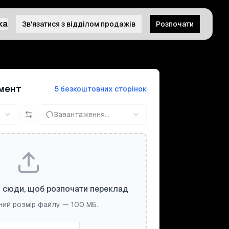
ка
Зв'язатися з відділом продажів
Розпочати
мент
5 безкоштовних сторінок
Завантаження...
 сюди, щоб розпочати переклад
ий розмір файлу — 100 МБ.