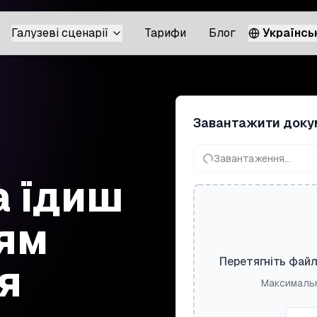
Галузеві сценарії
Тарифи
Блог
Українсь
Завантажити доку
Завантаження...
а їдиш
ям
я
Перетягніть файл
Максимальн