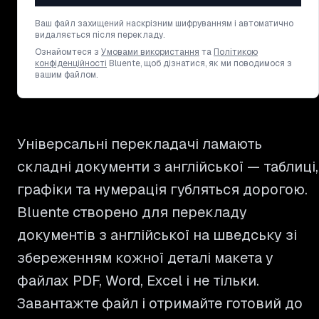
Ваш файл захищений наскрізним шифруванням і автоматично
видаляється після перекладу.
Ознайомтеся з
Умовами використання
та
Політикою
конфіденційності
Bluente, щоб дізнатися, як ми поводимося з
вашим файлом.
Універсальні перекладачі ламають
складні документи з англійської — таблиці,
графіки та нумерація губляться дорогою.
Bluente створено для перекладу
документів з англійської на шведську зі
збереженням кожної деталі макета у
файлах PDF, Word, Excel і не тільки.
Завантажте файл і отримайте готовий до