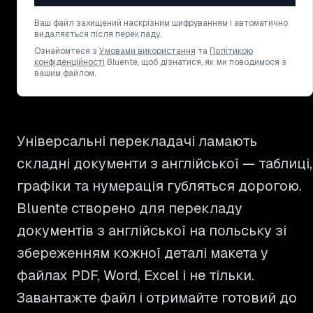
Ваш файл захищений наскрізним шифруванням і автоматично
видаляється після перекладу.
Ознайомтеся з
Умовами використання
та
Політикою
конфіденційності
Bluente, щоб дізнатися, як ми поводимося з
вашим файлом.
Універсальні перекладачі ламають
складні документи з англійської — таблиці,
графіки та нумерація губляться дорогою.
Bluente створено для перекладу
документів з англійської на польську зі
збереженням кожної деталі макета у
файлах PDF, Word, Excel і не тільки.
Завантажте файл і отримайте готовий до