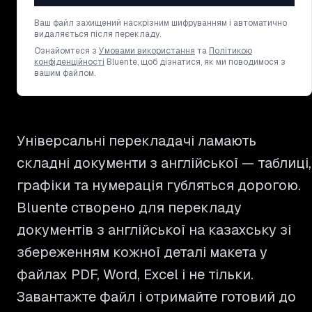
Ваш файл захищений наскрізним шифруванням і автоматично
видаляється після перекладу.
Ознайомтеся з
Умовами використання
та
Політикою
конфіденційності
Bluente, щоб дізнатися, як ми поводимося з
вашим файлом.
Універсальні перекладачі ламають
складні документи з англійської — таблиці,
графіки та нумерація губляться дорогою.
Bluente створено для перекладу
документів з англійської на казахську зі
збереженням кожної деталі макета у
файлах PDF, Word, Excel і не тільки.
Завантажте файл і отримайте готовий до