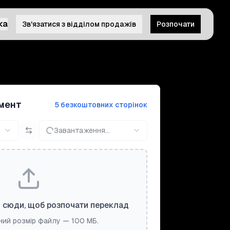
ка
Зв'язатися з відділом продажів
Розпочати
мент
5 безкоштовних сторінок
Завантаження...
 сюди, щоб розпочати переклад
ий розмір файлу — 100 МБ.