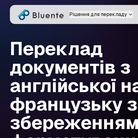
Рішення для перекладу
Переклад
документів з
англійської н
французьку з
збереження