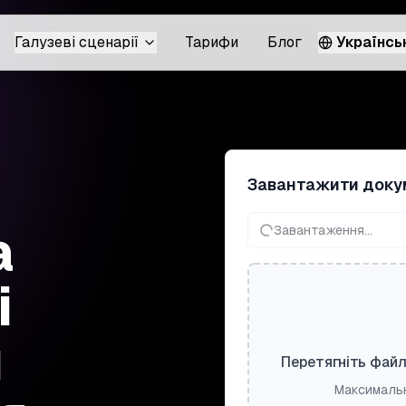
Галузеві сценарії
Тарифи
Блог
Українсь
Завантажити доку
а
Завантаження...
і
м
Перетягніть файл
Максимальн