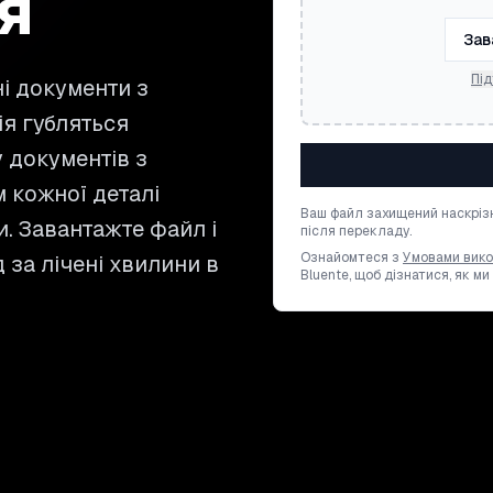
я
Зав
Під
і документи з
ія губляться
 документів з
 кожної деталі
Ваш файл захищений наскріз
ки. Завантажте файл і
після перекладу.
Ознайомтеся з
Умовами вик
 за лічені хвилини в
Bluente, щоб дізнатися, як м