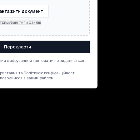
антажити документ
тримувані типи файлів
Перекласти
ним шифруванням і автоматично видаляється
ористання
та
Політикою конфіденційності
и поводимося з вашим файлом.