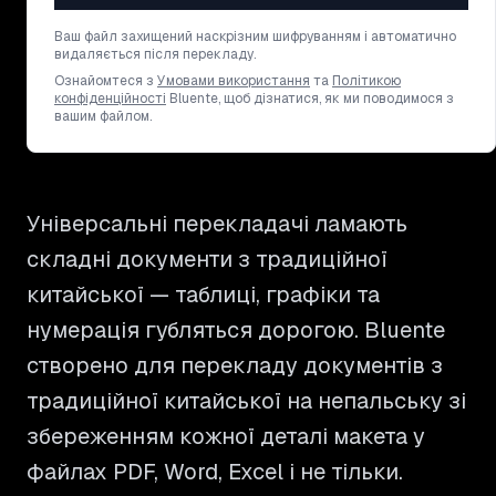
Ваш файл захищений наскрізним шифруванням і автоматично
видаляється після перекладу.
Ознайомтеся з
Умовами використання
та
Політикою
конфіденційності
Bluente, щоб дізнатися, як ми поводимося з
вашим файлом.
Універсальні перекладачі ламають
складні документи з традиційної
китайської — таблиці, графіки та
нумерація губляться дорогою. Bluente
створено для перекладу документів з
традиційної китайської на непальську зі
збереженням кожної деталі макета у
файлах PDF, Word, Excel і не тільки.