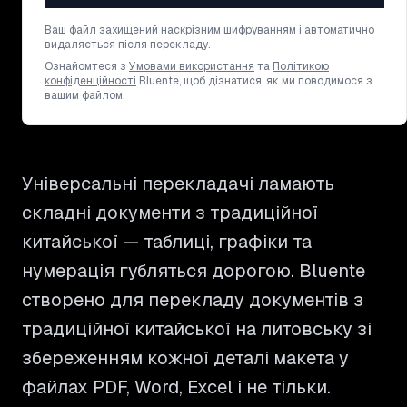
Ваш файл захищений наскрізним шифруванням і автоматично
видаляється після перекладу.
Ознайомтеся з
Умовами використання
та
Політикою
конфіденційності
Bluente, щоб дізнатися, як ми поводимося з
вашим файлом.
Універсальні перекладачі ламають
складні документи з традиційної
китайської — таблиці, графіки та
нумерація губляться дорогою. Bluente
створено для перекладу документів з
традиційної китайської на литовську зі
збереженням кожної деталі макета у
файлах PDF, Word, Excel і не тільки.