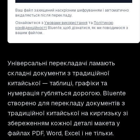
Ваш файл захищений наскрізним шифруванням і автоматично
видаляється після перекладу.
Ознайомтеся з
Умовами використання
та
Політикою
конфіденційності
Bluente, щоб дізнатися, як ми поводимося з
вашим файлом.
Універсальні перекладачі ламають
складні документи з традиційної
китайської — таблиці, графіки та
нумерація губляться дорогою. Bluente
створено для перекладу документів з
традиційної китайської на киргизьку зі
збереженням кожної деталі макета у
файлах PDF, Word, Excel і не тільки.