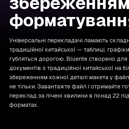
збереження
форматуванн
Універсальні перекладачі ламають складн
традиційної китайської — таблиці, графік
губляться дорогою. Bluente створено для
документів з традиційної китайської на бі
збереженням кожної деталі макета у файлах
не тільки. Завантажте файл і отримайте г
переклад за лічені хвилини в понад 22 п
форматах.