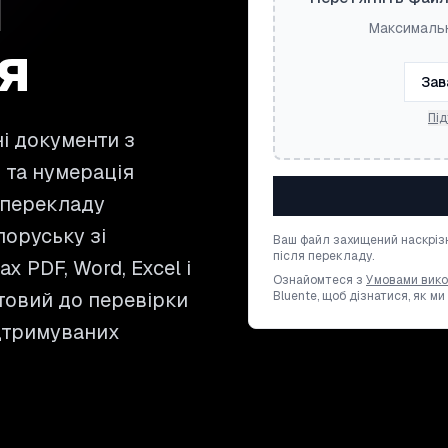
м
Максимальн
я
Зав
Під
і документи з
и та нумерація
 перекладу
лоруську зі
Ваш файл захищений наскріз
після перекладу.
 PDF, Word, Excel і
Ознайомтеся з
Умовами вик
отовий до перевірки
Bluente, щоб дізнатися, як м
ідтримуваних