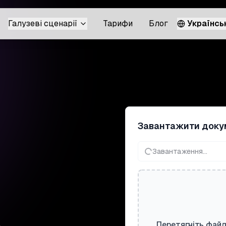
Галузеві сценарії
Тарифи
Блог
Українсь
Завантажити доку
Завантаження...
Перетягніть файл