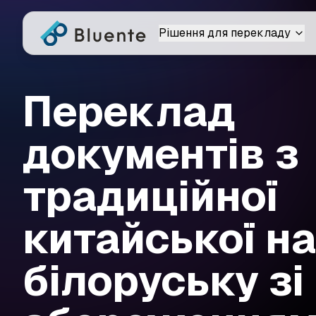
Рішення для перекладу
Переклад
документів з
традиційної
китайської на
білоруську зі