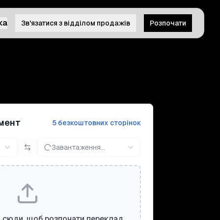
ка
Зв'язатися з відділом продажів
Розпочати
мент
5 безкоштовних сторінок
Завантаження...
 сюди, щоб розпочати переклад