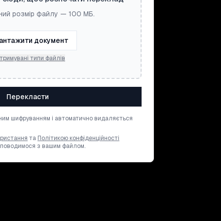
ий розмір файлу — 100 МБ.
антажити документ
тримувані типи файлів
Перекласти
ним шифруванням і автоматично видаляється
ористання
та
Політикою конфіденційності
и поводимося з вашим файлом.