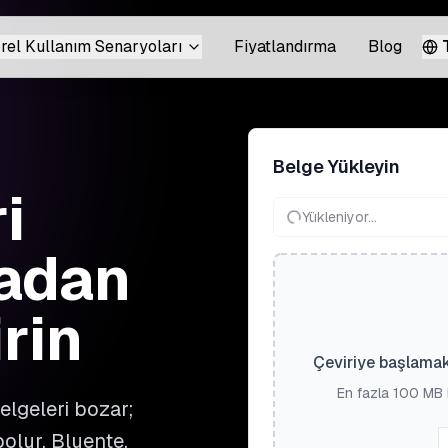
rel Kullanım Senaryoları
Fiyatlandırma
Blog
Belge Yükleyin
i
Yükleniyor...
madan
rin
Çeviriye başlamak
En fazla 100 MB 
elgeleri bozar;
olur. Bluente,