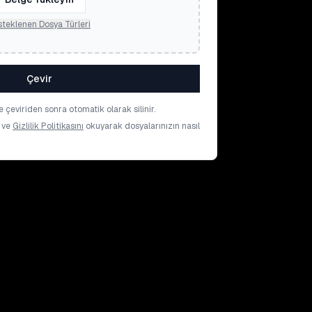
teklenen Dosya Türleri
Çevir
 çeviriden sonra otomatik olarak silinir.
ve
Gizlilik Politikasını
okuyarak dosyalarınızın nasıl