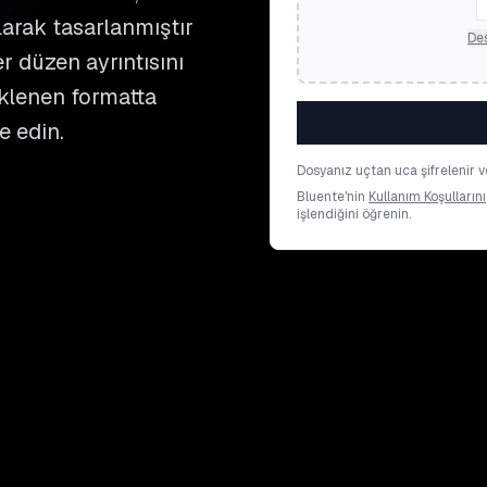
larak tasarlanmıştır
Des
r düzen ayrıntısını
eklenen formatta
e edin.
Dosyanız uçtan uca şifrelenir ve
Bluente'nin
Kullanım Koşullarını
işlendiğini öğrenin.