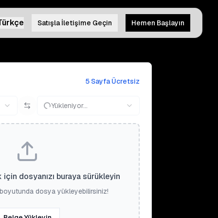
Türkçe
Satışla İletişime Geçin
Hemen Başlayın
5 Sayfa Ücretsiz
Yükleniyor...
 için dosyanızı buraya sürükleyin
boyutunda dosya yükleyebilirsiniz!
Belge Yükleyin