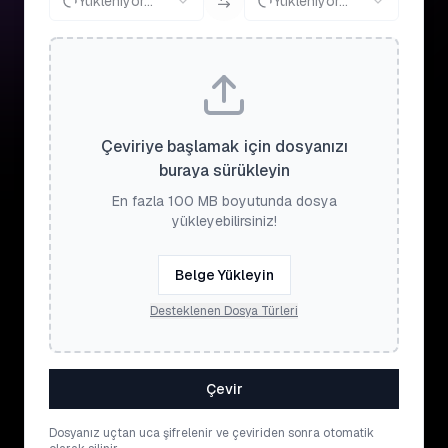
Yükleniyor...
Yükleniyor...
Çeviriye başlamak için dosyanızı
buraya sürükleyin
En fazla 100 MB boyutunda dosya
yükleyebilirsiniz!
Belge Yükleyin
Desteklenen Dosya Türleri
Çevir
Dosyanız uçtan uca şifrelenir ve çeviriden sonra otomatik