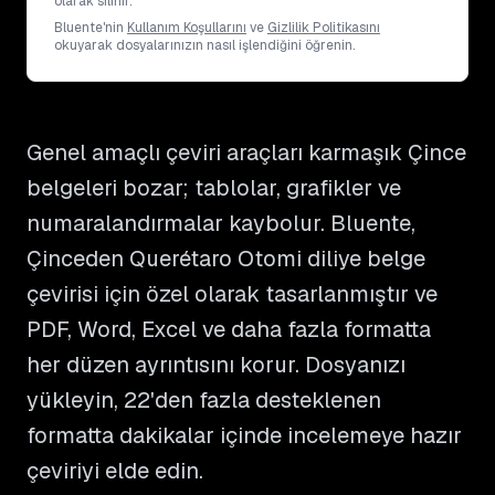
olarak silinir.
Bluente'nin
Kullanım Koşullarını
ve
Gizlilik Politikasını
okuyarak dosyalarınızın nasıl işlendiğini öğrenin.
Genel amaçlı çeviri araçları karmaşık Çince
belgeleri bozar; tablolar, grafikler ve
numaralandırmalar kaybolur. Bluente,
Çinceden Querétaro Otomi diliye belge
çevirisi için özel olarak tasarlanmıştır ve
PDF, Word, Excel ve daha fazla formatta
her düzen ayrıntısını korur. Dosyanızı
yükleyin, 22'den fazla desteklenen
formatta dakikalar içinde incelemeye hazır
çeviriyi elde edin.