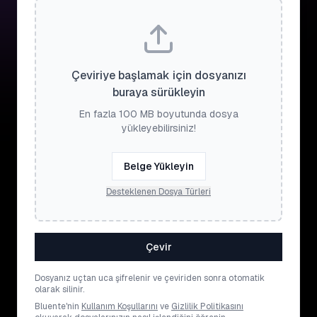
Çeviriye başlamak için dosyanızı
buraya sürükleyin
En fazla 100 MB boyutunda dosya
yükleyebilirsiniz!
Belge Yükleyin
Desteklenen Dosya Türleri
Çevir
Dosyanız uçtan uca şifrelenir ve çeviriden sonra otomatik
olarak silinir.
Bluente'nin
Kullanım Koşullarını
ve
Gizlilik Politikasını