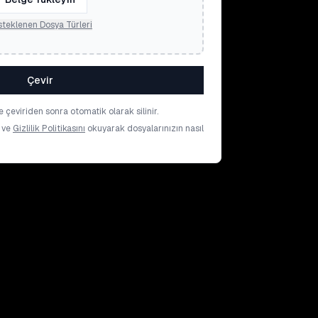
teklenen Dosya Türleri
Çevir
 çeviriden sonra otomatik olarak silinir.
ve
Gizlilik Politikasını
okuyarak dosyalarınızın nasıl