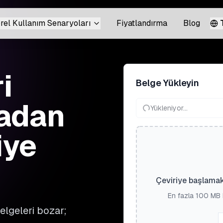
rel Kullanım Senaryoları
Fiyatlandırma
Blog
i
Belge Yükleyin
madan
Yükleniyor...
iye
Çeviriye başlamak
En fazla 100 MB 
elgeleri bozar;