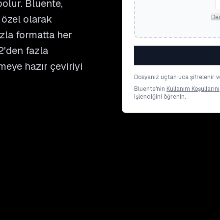
olur. Bluente,
 özel olarak
Des
zla formatta her
2'den fazla
meye hazır çeviriyi
Dosyanız uçtan uca şifrelenir ve
Bluente'nin
Kullanım Koşullarını
işlendiğini öğrenin.