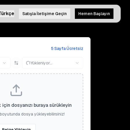
Türkçe
Satışla İletişime Geçin
Hemen Başlayın
5 Sayfa Ücretsiz
Yükleniyor...
 için dosyanızı buraya sürükleyin
boyutunda dosya yükleyebilirsiniz!
Belge Yükleyin