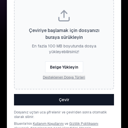
Çeviriye başlamak için dosyanızı
buraya sürükleyin
En fazla 100 MB boyutunda dosya
yükleyebilirsiniz!
Belge Yükleyin
Desteklenen Dosya Türleri
Çevir
Dosyanız uçtan uca şifrelenir ve çeviriden sonra otomatik
olarak silinir.
Bluente'nin
Kullanım Koşullarını
ve
Gizlilik Politikasını