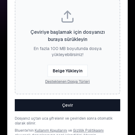
Çeviriye başlamak için dosyanızı
buraya sürükleyin
En fazla 100 MB boyutunda dosya
yükleyebilirsiniz!
Belge Yükleyin
Desteklenen Dosya Türleri
Çevir
Dosyanız uçtan uca şifrelenir ve çeviriden sonra otomatik
olarak silinir.
Bluente'nin
Kullanım Koşullarını
ve
Gizlilik Politikasını