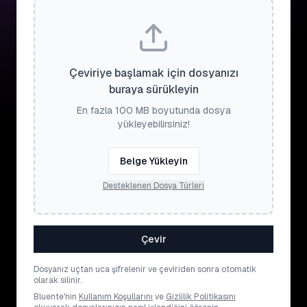
Çeviriye başlamak için dosyanızı
buraya sürükleyin
En fazla 100 MB boyutunda dosya
yükleyebilirsiniz!
Belge Yükleyin
Desteklenen Dosya Türleri
Çevir
Dosyanız uçtan uca şifrelenir ve çeviriden sonra otomatik
olarak silinir.
Bluente'nin
Kullanım Koşullarını
ve
Gizlilik Politikasını