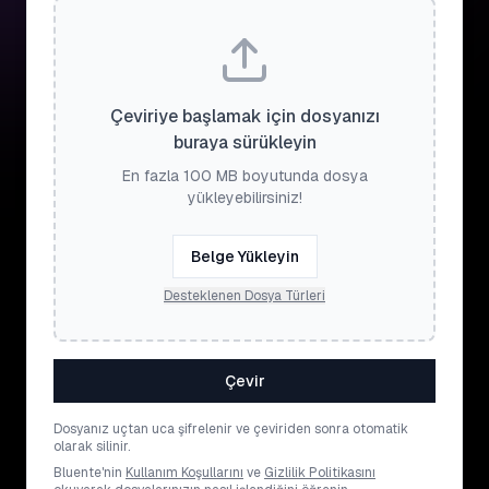
Çeviriye başlamak için dosyanızı
buraya sürükleyin
En fazla 100 MB boyutunda dosya
yükleyebilirsiniz!
Belge Yükleyin
Desteklenen Dosya Türleri
Çevir
Dosyanız uçtan uca şifrelenir ve çeviriden sonra otomatik
olarak silinir.
Bluente'nin
Kullanım Koşullarını
ve
Gizlilik Politikasını