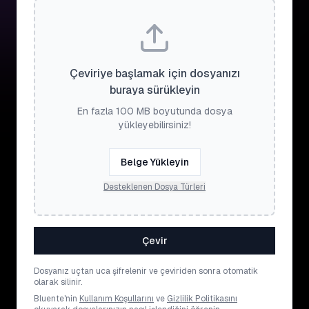
Çeviriye başlamak için dosyanızı
buraya sürükleyin
En fazla 100 MB boyutunda dosya
yükleyebilirsiniz!
Belge Yükleyin
Desteklenen Dosya Türleri
Çevir
Dosyanız uçtan uca şifrelenir ve çeviriden sonra otomatik
olarak silinir.
Bluente'nin
Kullanım Koşullarını
ve
Gizlilik Politikasını