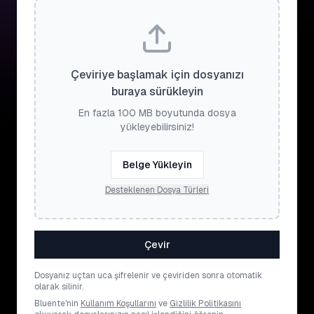
Çeviriye başlamak için dosyanızı
buraya sürükleyin
En fazla 100 MB boyutunda dosya
yükleyebilirsiniz!
Belge Yükleyin
Desteklenen Dosya Türleri
Çevir
Dosyanız uçtan uca şifrelenir ve çeviriden sonra otomatik
olarak silinir.
Bluente'nin
Kullanım Koşullarını
ve
Gizlilik Politikasını