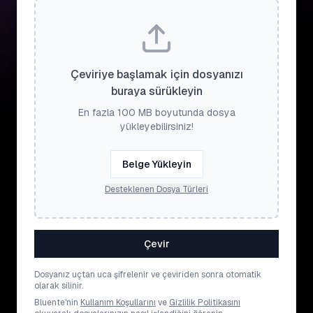
Çeviriye başlamak için dosyanızı
buraya sürükleyin
En fazla 100 MB boyutunda dosya
yükleyebilirsiniz!
Belge Yükleyin
Desteklenen Dosya Türleri
Çevir
Dosyanız uçtan uca şifrelenir ve çeviriden sonra otomatik
olarak silinir.
Bluente'nin
Kullanım Koşullarını
ve
Gizlilik Politikasını