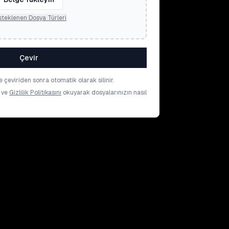
teklenen Dosya Türleri
Çevir
 çeviriden sonra otomatik olarak silinir.
ve
Gizlilik Politikasını
okuyarak dosyalarınızın nasıl