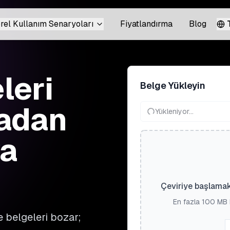
rel Kullanım Senaryoları
Fiyatlandırma
Blog
leri
Belge Yükleyin
madan
Yükleniyor...
a
Çeviriye başlamak
En fazla 100 MB 
e belgeleri bozar;