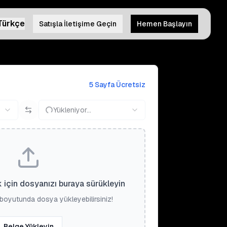
Türkçe
Satışla İletişime Geçin
Hemen Başlayın
5 Sayfa Ücretsiz
Yükleniyor...
 için dosyanızı buraya sürükleyin
boyutunda dosya yükleyebilirsiniz!
Belge Yükleyin