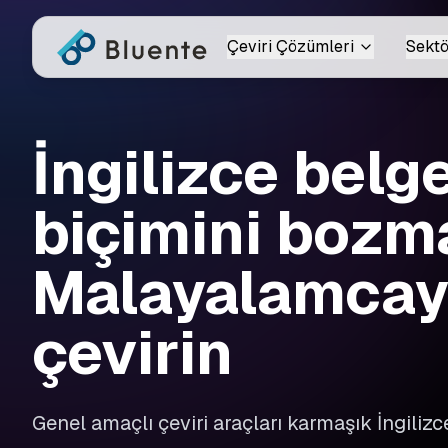
Çeviri Çözümleri
Sektö
İngilizce belge
biçimini boz
Malayalamcay
çevirin
Genel amaçlı çeviri araçları karmaşık İngilizc