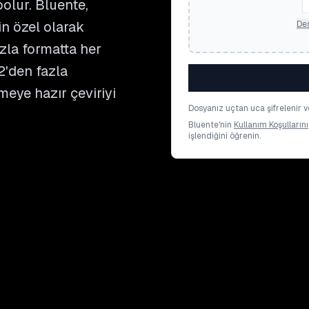
olur. Bluente,
in özel olarak
Des
zla formatta her
2'den fazla
meye hazır çeviriyi
Dosyanız uçtan uca şifrelenir ve
Bluente'nin
Kullanım Koşullarını
işlendiğini öğrenin.