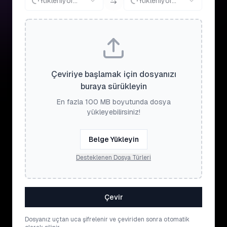
Yükleniyor...
Yükleniyor...
Çeviriye başlamak için dosyanızı
buraya sürükleyin
En fazla 100 MB boyutunda dosya
yükleyebilirsiniz!
Belge Yükleyin
Desteklenen Dosya Türleri
Çevir
Dosyanız uçtan uca şifrelenir ve çeviriden sonra otomatik