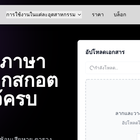
การใช้งานในแต่ละอุตสาหกรรม
ราคา
บล็อก
อัปโหลดเอกสาร
กภาษา
กำลังโหลด...
ลิกสกอต
้ครบ
ลากและวางไฟ
อัปโหลดไ
บซ้อนเสียหาย ตาราง