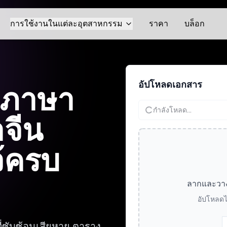
การใช้งานในแต่ละอุตสาหกรรม
ราคา
บล็อก
อัปโหลดเอกสาร
กภาษา
กำลังโหลด...
จีน
้ครบ
ลากและวางไฟ
อัปโหลดไ
ี่ซับซ้อนเสียหาย ตาราง