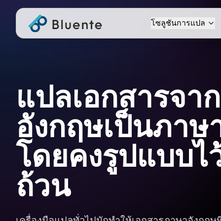
โซลูชันการแปล
แปลเอกสารจา
อังกฤษเป็นภาษา
โดยคงรูปแบบไว
ถ้วน
เครื่องมือแปลทั่วไปมักทำให้เอกสารภาษาอังกฤษท