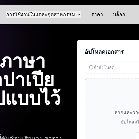
การใช้งานในแต่ละอุตสาหกรรม
ราคา
บล็อก
อัปโหลดเอกสาร
กภาษา
กำลังโหลด...
ปาเปีย
ปแบบไว้
ลากและวางไฟ
อัปโหลดไ
ี่ซับซ้อนเสียหาย ตาราง