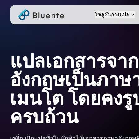
โซลูชันการแปล
แปลเอกสารจา
อังกฤษเป็นภาษา
เมนโต โดยคงรู
ครบถ้วน
เครื่องมือแปลทั่วไปมักทำให้เอกสารภาษาอังกฤษท