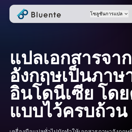
โซลูชันการแปล
แปลเอกสารจา
อังกฤษเป็นภาษ
อินโดนีเซีย โดย
แบบไว้ครบถ้วน
เครื่องมือแปลทั่วไปมักทำให้เอกสารภาษาอังกฤษท