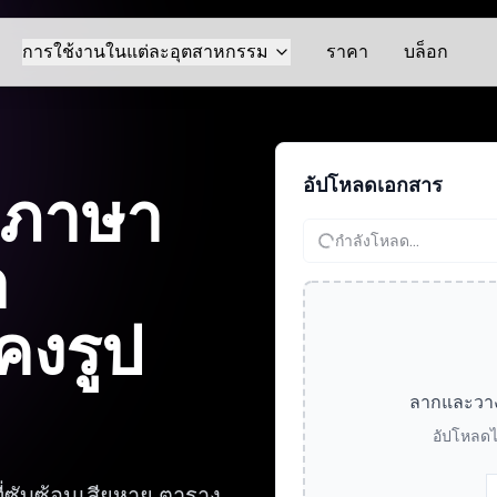
การใช้งานในแต่ละอุตสาหกรรม
ราคา
บล็อก
อัปโหลดเอกสาร
กภาษา
กำลังโหลด...
า
คงรูป
ลากและวางไฟ
อัปโหลดไ
ี่ซับซ้อนเสียหาย ตาราง