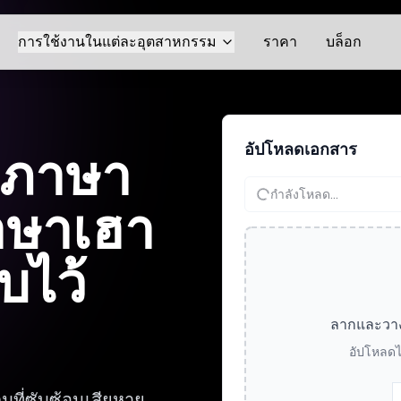
การใช้งานในแต่ละอุตสาหกรรม
ราคา
บล็อก
อัปโหลดเอกสาร
กภาษา
กำลังโหลด...
ภาษาเฮา
บไว้
ลากและวางไฟ
อัปโหลดไ
มที่ซับซ้อนเสียหาย