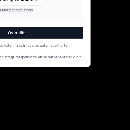
Filformat som stöds
Översätt
skryptering och raderas automatiskt efter
ch
integritetspolicy
för att se hur vi hanterar din fil.