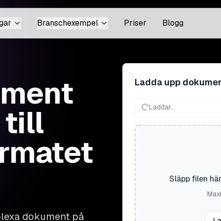
gar
Branschexempel
Priser
Blogg
ument
Ladda upp dokume
Laddar...
till
ormatet
Släpp filen hä
Maxi
mplexa dokument på
La