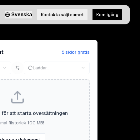
Svenska
Kontakta säljteamet
Kom igång
nt
5 sidor gratis
Laddar...
r för att starta översättningen
mal filstorlek 100 MB!
dda upp dokument