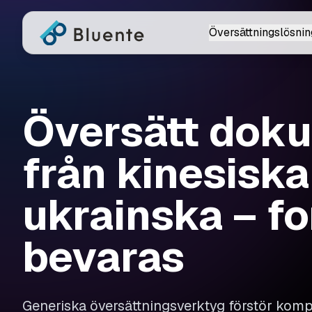
Översättningslösnin
Översätt dok
från kinesiska 
ukrainska – f
bevaras
Generiska översättningsverktyg förstör ko