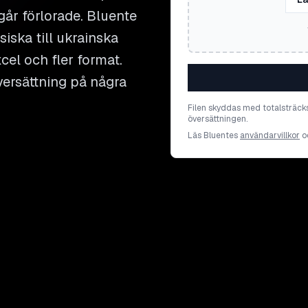
går förlorade. Bluente
siska till ukrainska
cel och fler format.
versättning på några
Filen skyddas med totalsträck
översättningen.
Läs Bluentes
användarvillkor
o