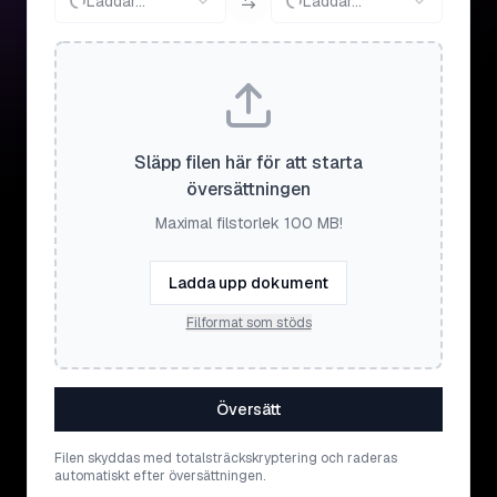
Laddar...
Laddar...
Släpp filen här för att starta
översättningen
Maximal filstorlek 100 MB!
Ladda upp dokument
Filformat som stöds
Översätt
Filen skyddas med totalsträckskryptering och raderas
automatiskt efter översättningen.