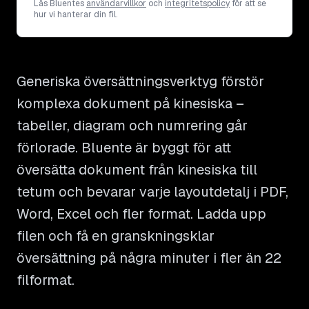
Läs Bluentes
användarvillkor
och
integritetspolicy
för att se
hur vi hanterar din fil.
Generiska översättningsverktyg förstör
komplexa dokument på kinesiska –
tabeller, diagram och numrering går
förlorade. Bluente är byggt för att
översätta dokument från kinesiska till
tetum och bevarar varje layoutdetalj i PDF,
Word, Excel och fler format. Ladda upp
filen och få en granskningsklar
översättning på några minuter i fler än 22
filformat.