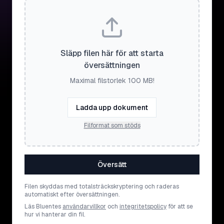
Släpp filen här för att starta
översättningen
Maximal filstorlek 100 MB!
Ladda upp dokument
Filformat som stöds
Översätt
Filen skyddas med totalsträckskryptering och raderas
automatiskt efter översättningen.
Läs Bluentes
användarvillkor
och
integritetspolicy
för att se
hur vi hanterar din fil.