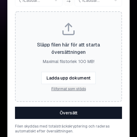
Laddar...
Laddar...
Släpp filen här för att starta
översättningen
Maximal filstorlek 100 MB!
Ladda upp dokument
Filformat som stöds
Översätt
Filen skyddas med totalsträckskryptering och raderas
automatiskt efter översättningen.