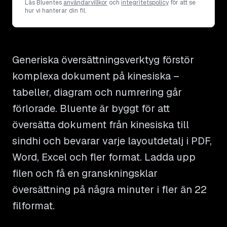
Läs Bluentes
användarvillkor
och
integritetspolicy
för att se
hur vi hanterar din fil.
Generiska översättningsverktyg förstör
komplexa dokument på kinesiska –
tabeller, diagram och numrering går
förlorade. Bluente är byggt för att
översätta dokument från kinesiska till
sindhi och bevarar varje layoutdetalj i PDF,
Word, Excel och fler format. Ladda upp
filen och få en granskningsklar
översättning på några minuter i fler än 22
filformat.